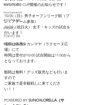
basketball
KYOTOBB CUP開催のお知らせです！
tournamenrt
10/20（日）男子オープンリーグ戦（プ
KYOTO BB
レミアチーム参加）
10/22（祝日火） 女子・キッズの試合を
KYOTO
行います！
TOKYO BB
場所は洛西タカシマヤ（ラクセーヌ広
FUKUOKA BB
場）にて
時間は受付が10:00 試合開始は11:00から
となっております。
観戦は無料！グッズ販売なども行いま
すので
ご家族で是非観戦しに来てくださ
い！！
POWERED BY 
SUNCHLORELLA（サ