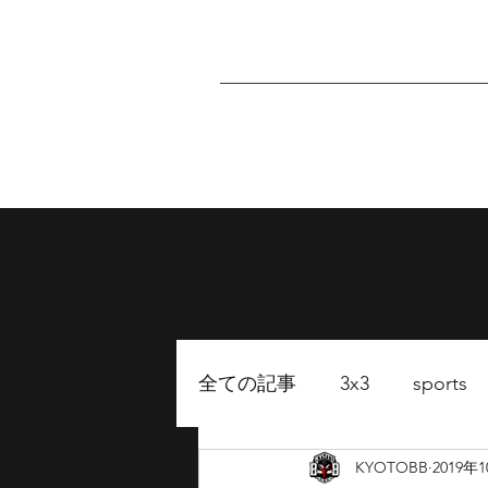
Home
About
P
全ての記事
3x3
sports
KYOTOBB
2019年
FUKUOKA BB