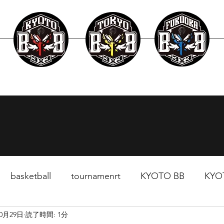
layer
Schedule
News
Surpport
basketball
tournamenrt
KYOTO BB
KYO
10月29日
読了時間: 1分