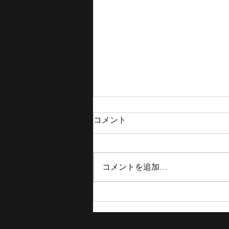
コメント
コメントを追加…
【TOKYOBB 結果報告】Spreads
Game Ichihara、JAPAN TOUR
2025 in NIHONBASHI