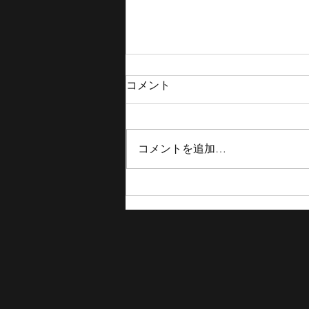
コメント
コメントを追加…
【TOKYOBB 結果報告】Spreads
Game Ichihara、JAPAN TOUR
2025 in NIHONBASHI