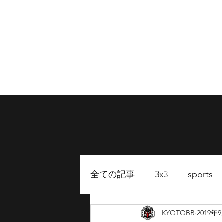
Home
About
P
全ての記事
3x3
sports
KYOTOBB
2019年
FUKUOKA BB