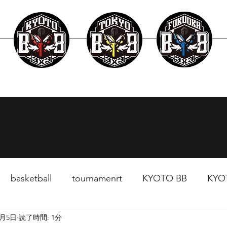
layer
Schedule
News
Surpport
basketball
tournamenrt
KYOTO BB
KYO
9月5日
読了時間: 1分