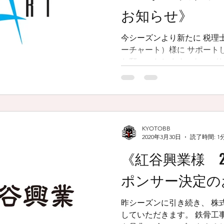
お知らせ》
今シーズンより新たに 税理士
ーチャート）様に サポートしてい
お願いいたします。 https://w
まえの #kyotobb #kyotobb
KYOTOBB
2020年3月30日
読了時間: 1
《紅谷興業様 2
ポンサー決定の
昨シーズンに引き続き、 株
していただきます。 鉄骨工事は安心お任せの紅谷興業様