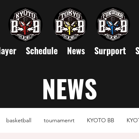
layer
Schedule
News
Surpport
NEWS
basketball
tournamenrt
KYOTO BB
KYO