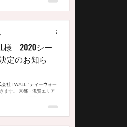
もよろしくお願いいたします。 ...
分
L様 2020シー
決定のお知ら
社T-WALL "ティーウォー
都・滋賀エリア
中心とした内装工事をやって
張り替えを考えられている方
わせしてみては！ ...