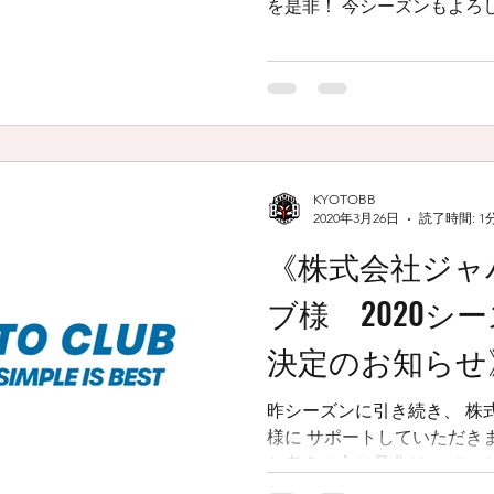
を是非！ 今シーズンもよろしくお願いいたします。
https://ja-jp.facebook.com/beni
谷興業...
KYOTOBB
2020年3月26日
読了時間: 1
《株式会社ジャ
ブ様 2020シ
決定のお知らせ
昨シーズンに引き続き、 株
様に サポートしていただきます。 京都で 輸入
お考えの方は是非ジャパン
ススメします！！メンテナ