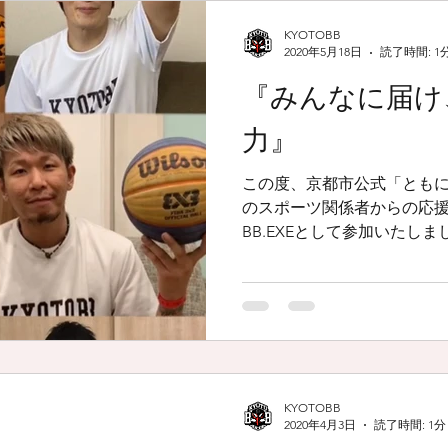
KYOTOBB
2020年5月18日
読了時間: 1
『みんなに届け
力』
この度、京都市公式「とも
のスポーツ関係者からの応援
BB.EXEとして参加いたし
うに活動が出来ない中では
を精一杯取り組み、新型コロ
早い終息...
KYOTOBB
2020年4月3日
読了時間: 1分