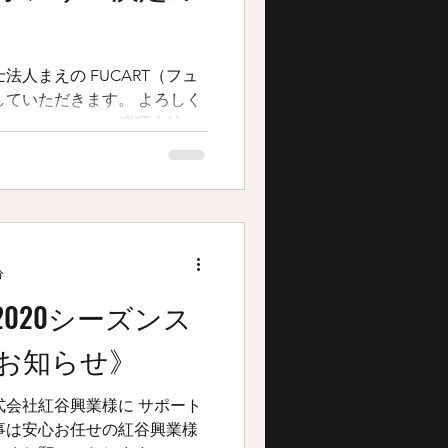
法人まえの FUCART（フュ
ただきます。 よろしく
ww.maeno.net #税理士法人
exe #京都一丸
分
020シーズンス
お知らせ》
式会社紅谷興業様に サポート