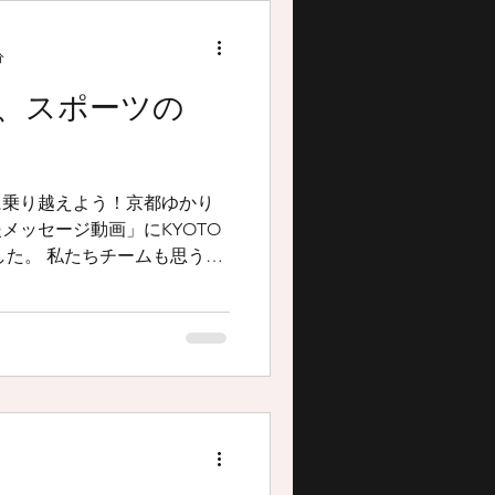
分
、スポーツの
に乗り越えよう！京都ゆかり
メッセージ動画」にKYOTO
ました。 私たちチームも思うよ
ございますが、今できること
ナウイルス感染拡大の1日も