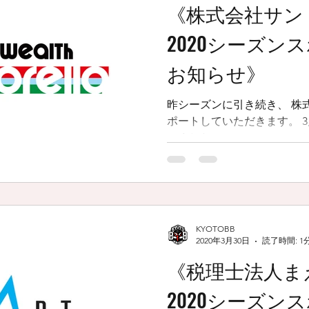
《株式会社サ
2020シーズン
お知らせ》
昨シーズンに引き続き、 株
ポートしていただきます。 3月23日に契約更新会見がござ
いました！ KYOTO BB.EXEから 紅谷オーナー、選手を代
表して 臼井選手と大堀選手が
ズン以上の成績を目指し、...
KYOTOBB
2020年3月30日
読了時間: 1
《税理士法人まえ
2020シーズン