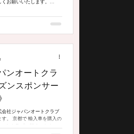
tanikougyou #株式会社紅
分
パンオートクラ
ーズンスポンサー
》
式会社ジャパンオートクラブ
車を購入の
オートクラブに行くことをオ
ンスからアフターケアまで万