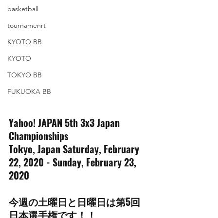
basketball
tournamenrt
KYOTO BB
KYOTO
TOKYO BB
FUKUOKA BB
Yahoo! JAPAN 5th 3x3 Japan 
Championships
Tokyo, Japan Saturday, February 
22, 2020 - Sunday, February 23, 
2020
今週の土曜日と日曜日は第5回
日本選手権です！！