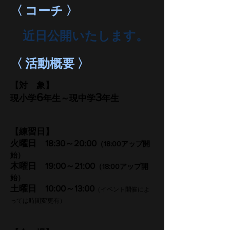
〈 コーチ 〉​
近日公開いたします。
〈 活動概要 〉​
【対 象】
6
3
現小学
年生～現中学
年生
​【練習日】
火曜日
18:30～20:00
（18:00アップ開
始）
木曜日 19:00～
21:00
（18:00アップ開
始）
土曜日 10:00～13:00
（イベント開催によ
っては
時間変更有）