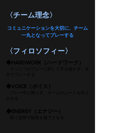
〈チーム理念〉​
​コミュニケーションを大切に、チーム
一丸となってプレーする
〈フィロソフィー〉​
◆HARDWORK（ハードワーク）
１つ１つのプレーに対して手を抜かず、全
力でプレーする
◆VOICE（ボイス）
​ プレー中に限らず、チームのムードを向上
させる
◆ENERGY（エナジー）
戦う姿勢​で観客を魅了させる