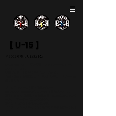
【 Uｰ15 】
​※2023年春より始動予定
​KYOTO BBでは、「夢を実現させる」​をチームミッショ
ンとしています。
​将来プロ選手を目指す子どもたちのために、
育成・強化する環境として、5人制 U-15カテゴリーを創
設しました。
​​プロを目指すという高い目標に向けて、
BACKDOOR BASEだからこそ行える取り組みとして
選手の出身校･強豪校への練習参加、B.LEAGUEのアンダ
ーカテゴリーチームとの練習試合、
選手と共に練習する機会の提供等、
​プロフェッショナルとは何かを感じる機会を数多く設け
ます。