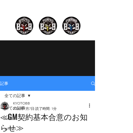
記事
全ての記事
KYOTOBB
全ての記事
2020年7月7日
読了時間: 1分
≪GM契約基本合意のお知
3x3
らせ≫
sports