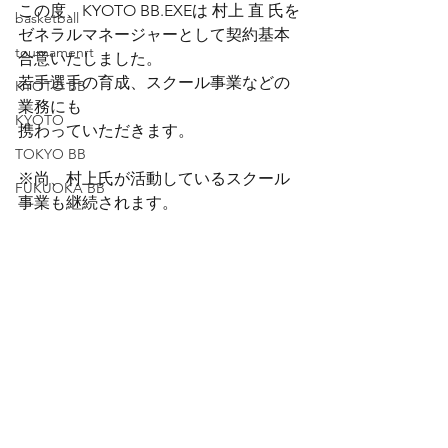
この度、KYOTO BB.EXEは 村上 直 氏を
basketball
ゼネラルマネージャーとして契約基本
tournamenrt
合意いたしました。
若手選手の育成、スクール事業などの
KYOTO BB
業務にも
KYOTO
携わっていただきます。
TOKYO BB
※尚、村上氏が活動しているスクール
FUKUOKA BB
事業も継続されます。