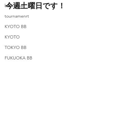
今週土曜日です！
basketball
tournamenrt
KYOTO BB
KYOTO
TOKYO BB
FUKUOKA BB