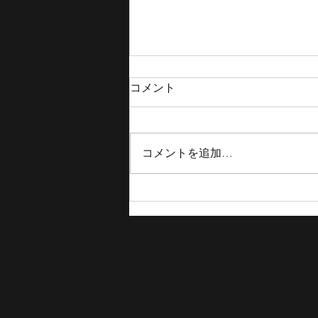
コメント
コメントを追加…
【TOKYOBB 結果報告】Spreads
Game Ichihara、JAPAN TOUR
2025 in NIHONBASHI