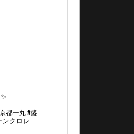
✨
#京都一丸
#盛
サンクロレ