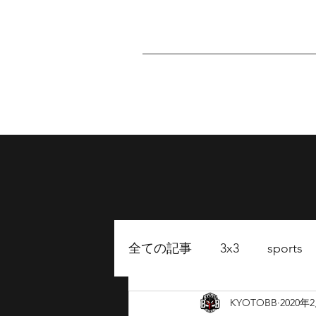
Home
About
P
全ての記事
3x3
sports
KYOTOBB
2020年
FUKUOKA BB