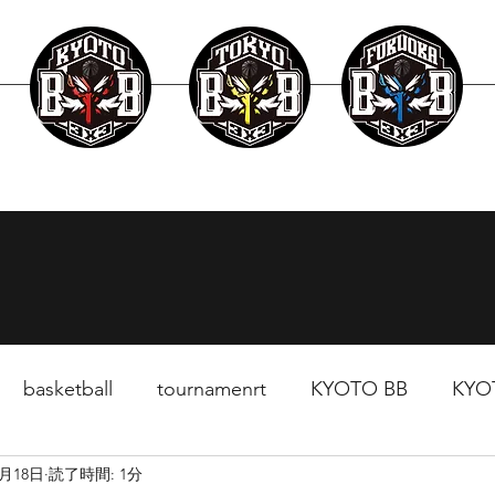
layer
Schedule
News
Surpport
basketball
tournamenrt
KYOTO BB
KYO
2月18日
読了時間: 1分