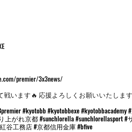
XE
e.com/premier/3x3news/ 
て戦います🔥 応援よろしくお願いいたします
3premier
#kyotobb
#kyotobbexe
#kyotobbacademy
盛り上がれ京都
#sunchlorella
#sunchlorellasport
#
#紅谷工務店
#京都信用金庫
#bfive