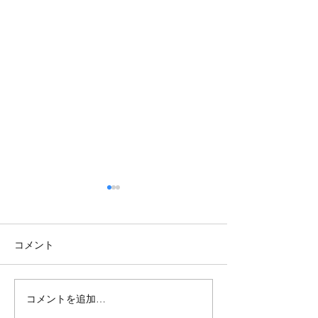
コメント
コメントを追加…
【TOKYOBB】新加入選手紹
【TOKYO BB】3x3 