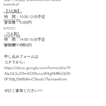
basketball
【3人制】
tournamenrt
時　間：10:00-12:00予定
KYOTO BB
参加費：4,000円
KYOTO
［5人制］
TOKYO BB
時　間：14:00-16:00予定
FUKUOKA BB
参加費：4,000円
申し込みフォームは
コチラから↓
https://docs.google.com/forms/d/e/1F
AIpQLScZi9rnKO59uiuvW4gKM8fxQO0
0P1E8jJ5WBiBmCTsIvdc7Tw/viewform
ぜひご参加ください!!!