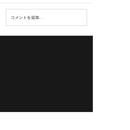
コメントを追加…
【TOKYOBB】新加入選手紹
【TOKYO BB】3x3 
介✨
TOUR 2023 FINAL