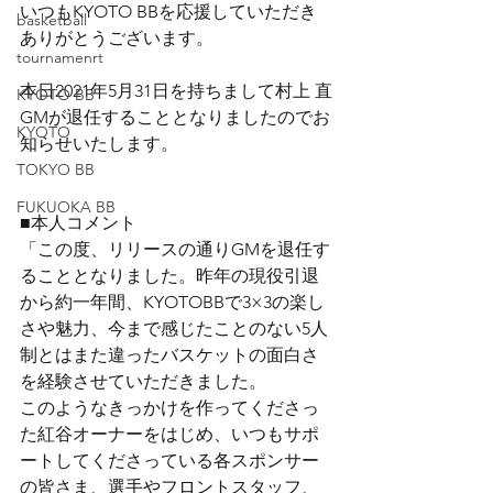
いつもKYOTO BBを応援していただき
basketball
ありがとうございます。
tournamenrt
本日2021年5月31日を持ちまして村上 直
KYOTO BB
GMが退任することとなりましたのでお
KYOTO
知らせいたします。
TOKYO BB
FUKUOKA BB
■本人コメント
「この度、リリースの通りGMを退任す
ることとなりました。昨年の現役引退
から約一年間、KYOTOBBで3×3の楽し
さや魅力、今まで感じたことのない5人
制とはまた違ったバスケットの面白さ
を経験させていただきました。
このようなきっかけを作ってくださっ
た紅谷オーナーをはじめ、いつもサポ
ートしてくださっている各スポンサー
の皆さま、選手やフロントスタッフ、