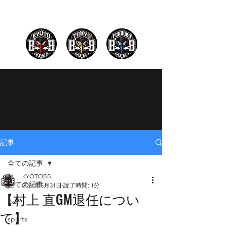
記事
全ての記事
KYOTOBB
全ての記事
2021年5月31日
読了時間: 1分
【村上 直GM退任につい
3x3
て】
sports