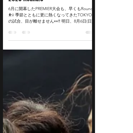
【TOKYO BB】3x3.EXE PREMIER
2023 Round.3
6月に開幕したPREMIER大会も、早くもRound.3
⛹️‍♀️ 季節とともに更に熱くなってきたTOKYOBB
の試合、目が離せません👀‼️ 明日、8月6日(日)に
試合が行われます！ ✅ロスター ⛹️‍♀️TOKYO BB
No.6 #安江舞 @gyunyasue...