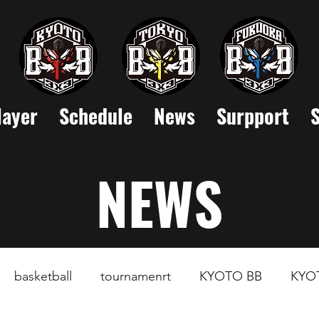
layer
Schedule
News
Surpport
NEWS
basketball
tournamenrt
KYOTO BB
KYO