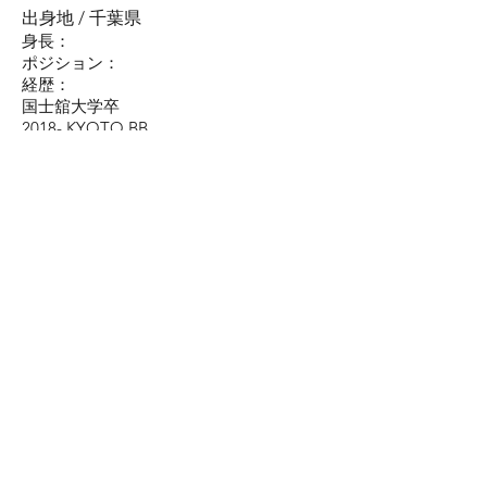
出身地 / 千葉県
身長：
ポジション：
​経歴：
国士舘大学卒
2018- KYOTO BB