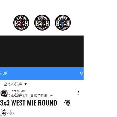
記事
全ての記事
KYOTOBB
全ての記事
2022年11月14日
読了時間: 1分
3x3 WEST MIE ROUND 優
3x3
勝！
sports