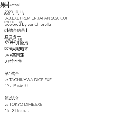
果】
basketball
2020.10.11
tournamenrt
3x3.EXE PREMIER JAPAN 2020 CUP﻿ 
KYOTO BB
powered by SunChlorella﻿
【試合結果】﻿
KYOTO
ロスター﻿
TOKYO BB
59 
#臼井隆浩
FUKUOKA BB
27 
#大堀昭平
34 
#高岡蓮
0 
#竹本隼
第1試合﻿
vs TACHIKAWA DICE.EXE﻿
19 - 15 win!!!﻿
第2試合﻿
vs TOKYO DIME.EXE﻿
15 - 21 lose…﻿