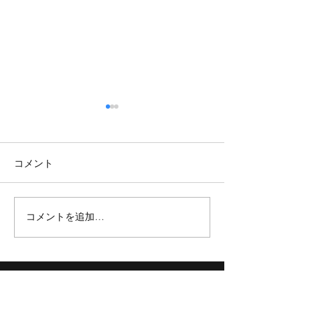
コメント
コメントを追加…
【TOKYOBB】新加入選手紹
【TOKYO BB】3x3 
介✨
TOUR 2023 FINAL