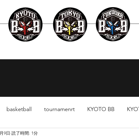
layer
Schedule
News
Surpport
basketball
tournamenrt
KYOTO BB
KYO
2月9日
読了時間: 1分