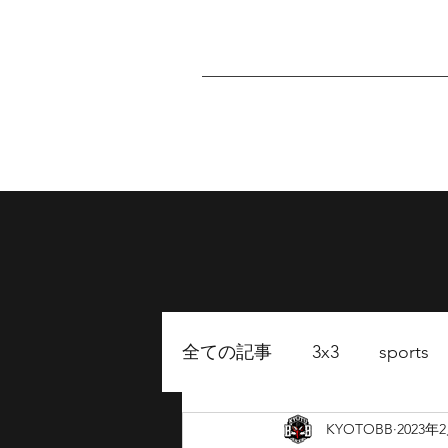
Home
About
P
全ての記事
3x3
sports
KYOTOBB
2023年
FUKUOKA BB