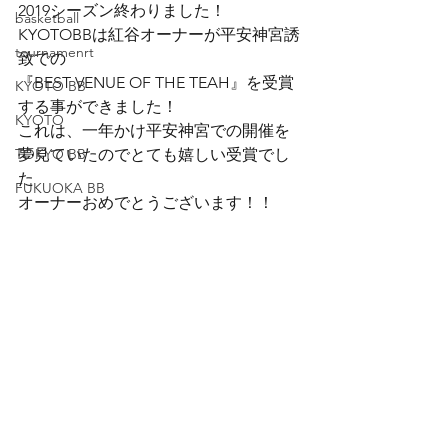
2019シーズン終わりました！
basketball
KYOTOBBは紅谷オーナーが平安神宮誘
tournamenrt
致での
『BEST VENUE OF THE TEAH』を受賞
KYOTO BB
する事ができました！
KYOTO
これは、一年かけ平安神宮での開催を
TOKYO BB
夢見ていたのでとても嬉しい受賞でし
た
FUKUOKA BB
オーナーおめでとうございます！！