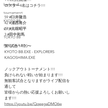
basketball
ロスター4名はコチラ!!!
tournamenrt
59 
#臼井隆浩
KYOTO BB
42 
#浦西将介
27 
#大堀昭平
KYOTO
3 
#田中和馬
TOKYO BB
FUKUOKA BB
第1試合 14:20〜
KYOTO BB.EXE - EXPLORERS 
KAGOSHIMA.EXE﻿
ノックアウトトーナメント!!!
負けられない戦いが始まります!!!
無観客試合となりますが﻿ライブ配信を
通して
皆様からの熱い応援﻿よろしくお願いし
ます!!!﻿
https://youtu.be/QqeegaDMO6w