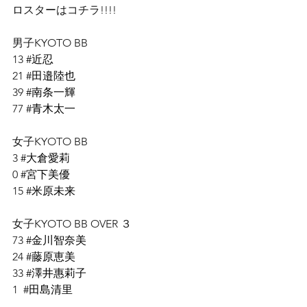
ロスターはコチラ!!!!
男子KYOTO BB
13 
#近忍
21 
#田邉陸也
39 
#南条一輝
77 
#青木太一
女子KYOTO BB
3 
#大倉愛莉
0 
#宮下美優
15 
#米原未来
女子KYOTO BB OVER ３
73 
#金川智奈美
24 
#藤原恵美
33 
#澤井惠莉子
1  
#田島清里