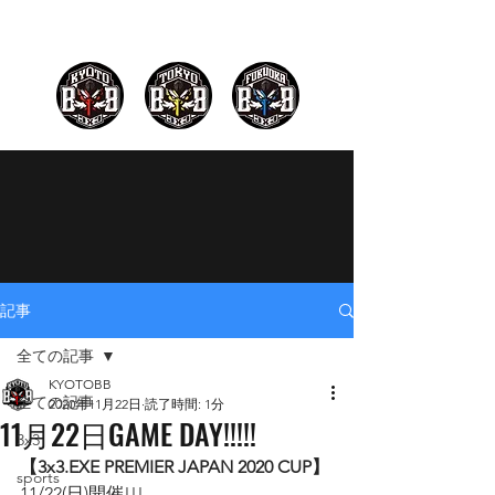
記事
全ての記事
KYOTOBB
全ての記事
2020年11月22日
読了時間: 1分
11月22日GAME DAY!!!!!
3x3
【3x3.EXE PREMIER JAPAN 2020 CUP﻿】
sports
﻿11/22(日)開催!!!﻿