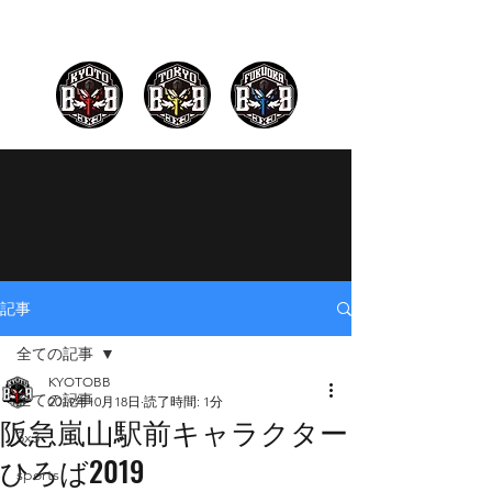
記事
全ての記事
KYOTOBB
全ての記事
2019年10月18日
読了時間: 1分
阪急嵐山駅前キャラクター
3x3
ひろば2019
sports