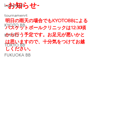
-お知らせ-
basketball
tournamenrt
明日の雨天の場合でもKYOTOBBによる
KYOTO BB
バスケットボールクリニックは12:30頃
から行う予定です。お足元が悪いかと
KYOTO
は思いますので、十分気をつけてお越
TOKYO BB
しください。
FUKUOKA BB