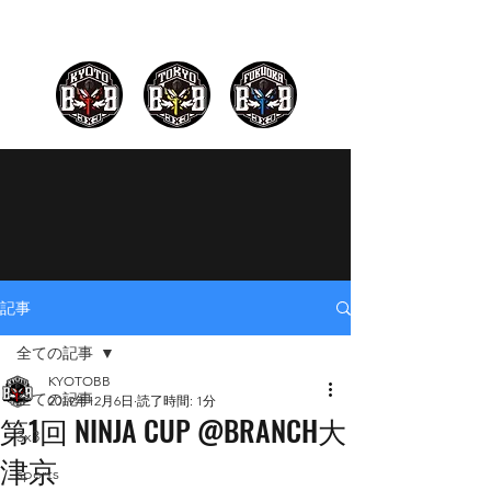
記事
全ての記事
KYOTOBB
全ての記事
2019年12月6日
読了時間: 1分
第1回 NINJA CUP @BRANCH大
3x3
津京
sports