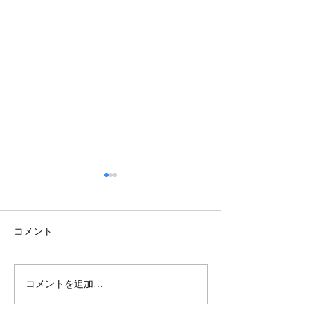
コメント
コメントを追加…
【TOKYOBB】新加入選手紹
【TOKYO BB】3x3 
介✨
TOUR 2023 FINAL