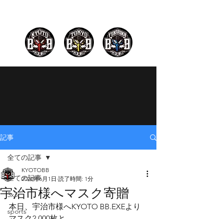
記事
全ての記事
KYOTOBB
全ての記事
2020年6月1日
読了時間: 1分
宇治市様へマスク寄贈
3x3
本日、宇治市様へKYOTO BB.EXEより
sports
マスク2,000枚と