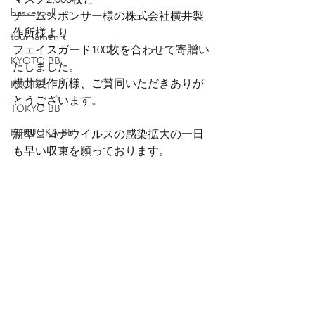
basketball
チームスポンサー様の株式会社横井製
作所様より
tournamenrt
フェイスガード100枚を合わせて寄贈い
KYOTO BB
たしました。
横井製作所様、ご賛同いただきありが
KYOTO
とうございます。
TOKYO BB
FUKUOKA BB
新型コロナウイルスの感染拡大の一日
も早い収束を願っております。