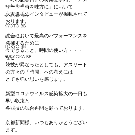
basketball
リート　時を味方に」において
永吉選手のインタビューが掲載されて
tournamenrt
おります。
KYOTO BB
試合において最高のパフォーマンスを
KYOTO
発揮するために
TOKYO BB
今できること、時間の使い方・・・・
FUKUOKA BB
など
競技が異なったとしても、アスリート
の方々の「時間」への考えには
とても強い思いを感じます。
新型コロナウイルス感染拡大の一日も
早い収束と
各競技の試合再開を願っております。
京都新聞様、いつもありがとうござい
ます。