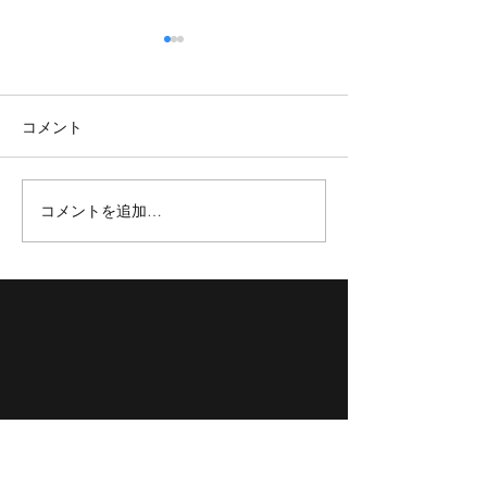
コメント
コメントを追加…
【TOKYOBB】新加入選手紹
【TOKYO BB】3x3 
介✨
TOUR 2023 FINAL