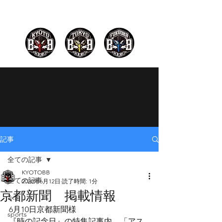
記事
全ての記事
KYOTOBB
全ての記事
2020年6月12日
読了時間: 1分
京都新聞 掲載情報
3x3
6月10日京都新聞様
sports
『時の記念日』の特集記事内、「アス