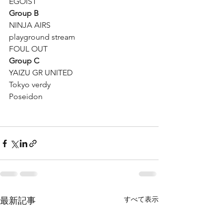
EGOIST
Group B
NINJA AIRS
playground stream
FOUL OUT
Group C
YAIZU GR UNITED
Tokyo verdy
Poseidon
すべて表示
最新記事