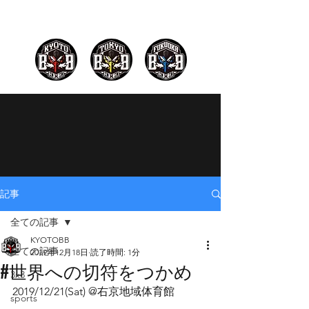
記事
全ての記事
KYOTOBB
全ての記事
2019年12月18日
読了時間: 1分
#世界への切符をつかめ
3x3
2019/12/21(Sat) @右京地域体育館
sports