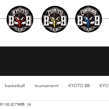
layer
Schedule
News
Surpport
basketball
tournamenrt
KYOTO BB
KYO
6月13日
読了時間: 1分