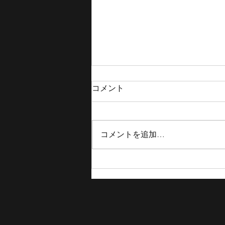
コメント
コメントを追加…
【TOKYOBB 結果報告】Spreads
Game Ichihara、JAPAN TOUR
2025 in NIHONBASHI