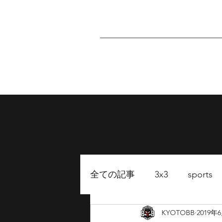
Home
About
P
全ての記事
3x3
sports
KYOTOBB
2019年
FUKUOKA BB