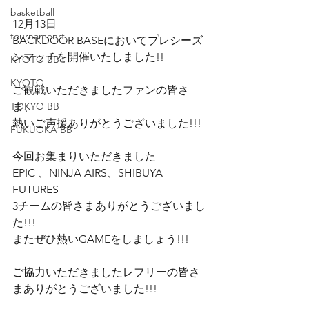
basketball
12月13日
tournamenrt
BACKDOOR BASEにおいてプレシーズ
ンマッチを開催いたしました!!
KYOTO BB
KYOTO
ご観戦いただきましたファンの皆さ
TOKYO BB
ま、
熱いご声援ありがとうございました!!!
FUKUOKA BB
今回お集まりいただきました
EPIC 、NINJA AIRS、SHIBUYA 
FUTURES
3チームの皆さまありがとうございまし
た!!!
またぜひ熱いGAMEをしましょう!!!
ご協力いただきましたレフリーの皆さ
まありがとうございました!!!