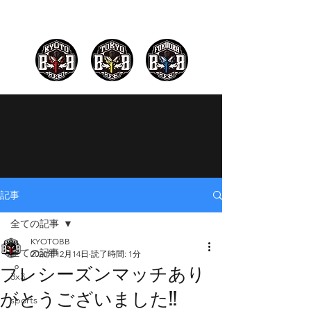
記事
全ての記事
KYOTOBB
全ての記事
2020年12月14日
読了時間: 1分
プレシーズンマッチあり
3x3
がとうございました!!
sports