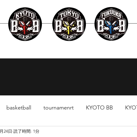
layer
Schedule
News
Surpport
basketball
tournamenrt
KYOTO BB
KYO
7月24日
読了時間: 1分