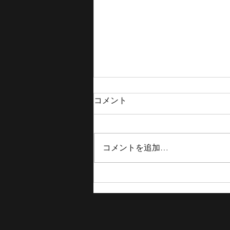
コメント
コメントを追加…
【TOKYOBB 結果報告】Spreads
Game Ichihara、JAPAN TOUR
2025 in NIHONBASHI