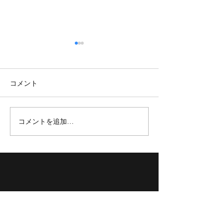
会場変更のお知
3x3.EXE PREMIER 
コメント
Round.4宇都宮 2023.
明日は屋外の予定
天の可能性があり
ューブ宇都宮「大
コメントを追加…
【TOKYO BB】結果報告
変更になりました
3x3.EXE PREMIER 2023
スケジュールの変
Round.4
ません。 お足元
お越しください...