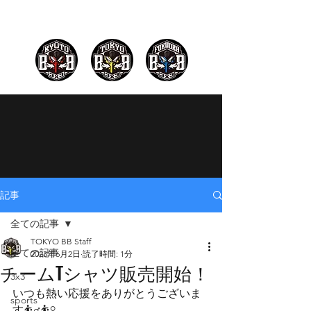
記事
全ての記事
TOKYO BB Staff
全ての記事
2023年6月2日
読了時間: 1分
チームTシャツ販売開始！
3x3
いつも熱い応援をありがとうございま
sports
す⛹️‍♂️⛹️‍♀️