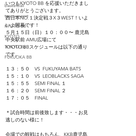
いつもKYOTO BB を応援いただきまし
basketball
てありがとうございます。
tournamenrt
西日本NO.１決定戦３X３WEST！いよ
いよ開幕です！
KYOTO BB
５月１５日（日）１０：００〜 鹿児島
KYOTO
中央駅前 AMU広場にて
TOKYO BB
KYOTO BBスケジュールは以下の通り
です。
FUKUOKA BB
１３：５０　VS  FUKUYAMA BATS
１５：１０　VS  LEOBLACKS SAGA
１５：５５　SEMI FINAL １
１６：２０　SEMI FINAL ２
１７：０５　FINAL
＊試合時間は前後致します・・・お見
逃しのない様に！
会場での観戦はもちろん、KKB鹿児島