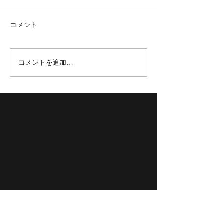
コメント
コメントを追加…
【TOKYOBB】新加入選手紹
【TOKYO BB】3x3 
介✨
TOUR 2023 FINAL