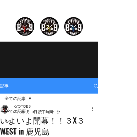
記事
全ての記事
KYOTOBB
全ての記事
2022年5月10日
読了時間: 1分
いよいよ開幕！！３X３
3x3
WEST in 鹿児島
sports