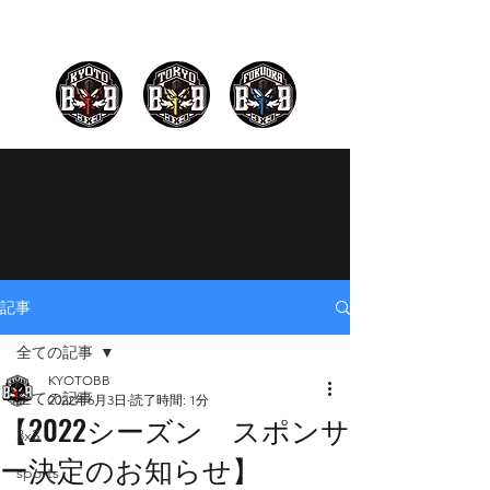
記事
全ての記事
KYOTOBB
全ての記事
2022年6月3日
読了時間: 1分
【2022シーズン スポンサ
3x3
ー決定のお知らせ】
sports