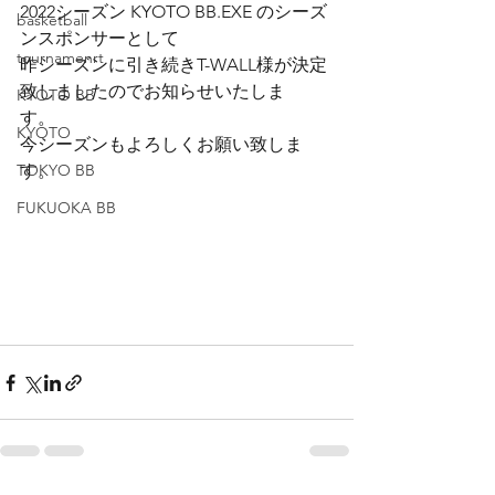
2022シーズン KYOTO BB.EXE のシーズ
basketball
ンスポンサーとして
tournamenrt
昨シーズンに引き続きT-WALL様が決定
致しましたのでお知らせいたしま
KYOTO BB
す。　
KYOTO
今シーズンもよろしくお願い致しま
TOKYO BB
す。
FUKUOKA BB