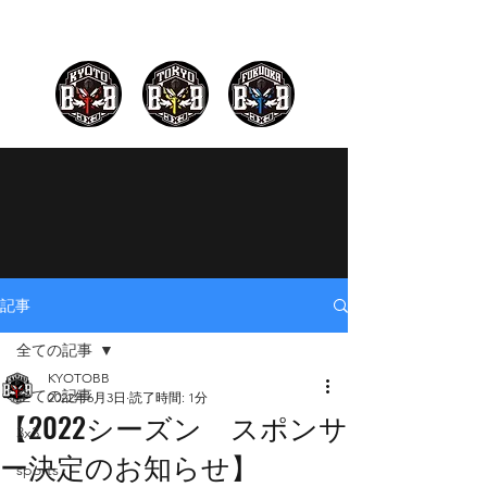
記事
全ての記事
KYOTOBB
全ての記事
2022年6月3日
読了時間: 1分
【2022シーズン スポンサ
3x3
ー決定のお知らせ】
sports