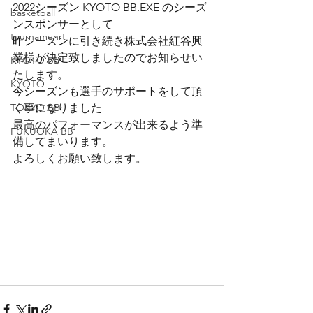
2022シーズン KYOTO BB.EXE のシーズ
basketball
ンスポンサーとして
tournamenrt
昨シーズンに引き続き株式会社紅谷興
業様が決定致しましたのでお知らせい
KYOTO BB
たします。　
KYOTO
今シーズンも選手のサポートをして頂
TOKYO BB
く事になりました
最高のパフォーマンスが出来るよう準
FUKUOKA BB
備してまいります。
よろしくお願い致します。