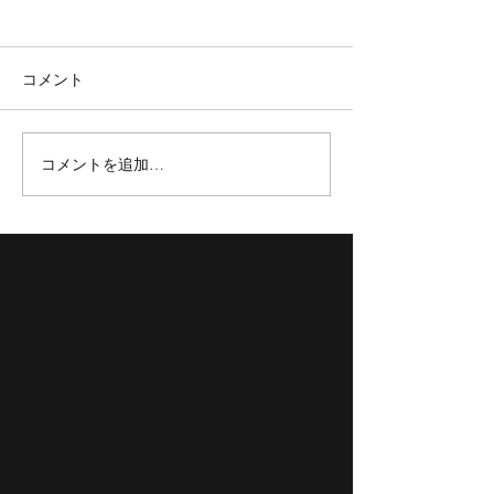
コメント
コメントを追加…
【TOKYOBB】新加入選手紹
【TOKYO BB】3x3 
介✨
TOUR 2023 FINAL