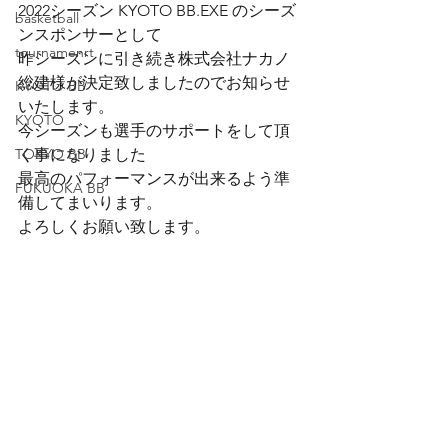
2022シーズン KYOTO BB.EXE のシーズ
basketball
ンスポンサーとして
tournamenrt
昨シーズンに引き続き株式会社ナカノ
総建様が決定致しましたのでお知らせ
KYOTO BB
いたします。　
KYOTO
今シーズンも選手のサポートをして頂
TOKYO BB
く事になりました
最高のパフォーマンスが出来るよう準
FUKUOKA BB
備してまいります。
よろしくお願い致します。