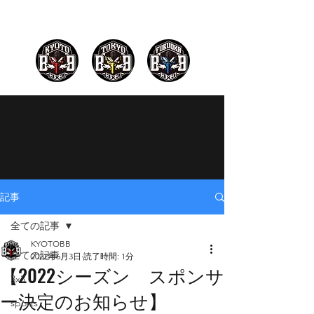
記事
全ての記事
KYOTOBB
全ての記事
2022年6月3日
読了時間: 1分
【2022シーズン スポンサ
3x3
ー決定のお知らせ】
sports