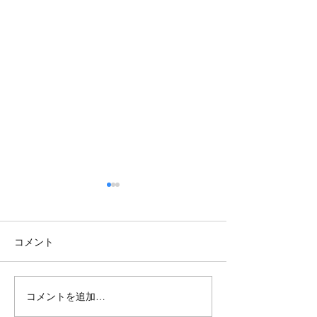
コメント
コメントを追加…
【TOKYOBB】新加入選手紹
【TOKYO BB】3x3 