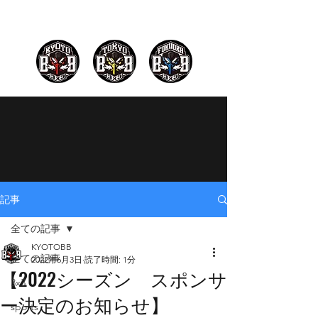
記事
全ての記事
KYOTOBB
全ての記事
2022年6月3日
読了時間: 1分
【2022シーズン スポンサ
3x3
ー決定のお知らせ】
sports