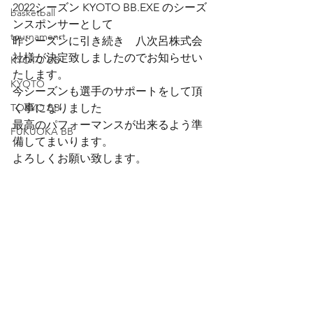
2022シーズン KYOTO BB.EXE のシーズ
basketball
ンスポンサーとして
tournamenrt
昨シーズンに引き続き　八次呂株式会
社様が決定致しましたのでお知らせい
KYOTO BB
たします。　
KYOTO
今シーズンも選手のサポートをして頂
TOKYO BB
く事になりました
最高のパフォーマンスが出来るよう準
FUKUOKA BB
備してまいります。
よろしくお願い致します。