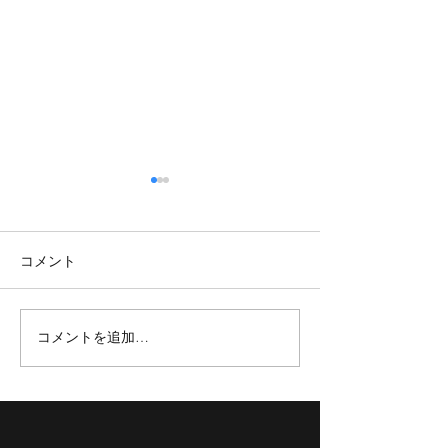
コメント
コメントを追加…
【TOKYOBB】新加入選手紹
【TOKYO BB】3x3 
介✨
TOUR 2023 FINAL