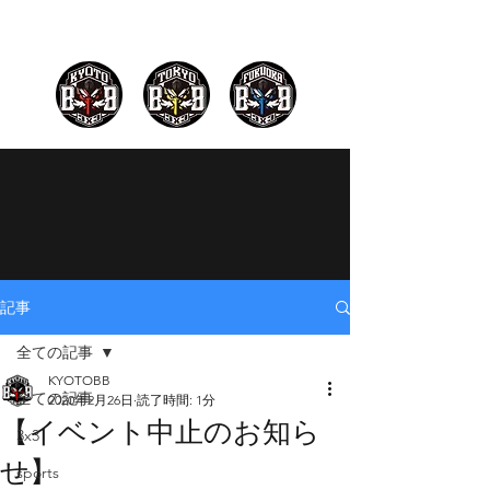
記事
全ての記事
KYOTOBB
全ての記事
2020年2月26日
読了時間: 1分
【イベント中止のお知ら
3x3
せ】
sports