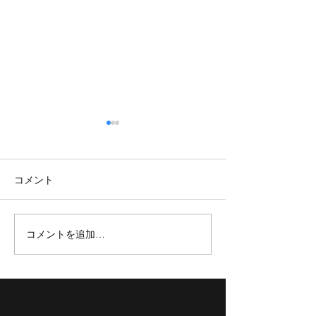
コメント
コメントを追加…
【TOKYOBB】新加入選手紹
【TOKYO BB】3x3 
介✨
TOUR 2023 FINAL