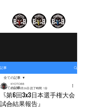
記事
全ての記事
KYOTOBB
全ての記事
2021年3月26日
読了時間: 1分
『第6回3x3日本選手権大会
3x3
試合結果報告』
sports