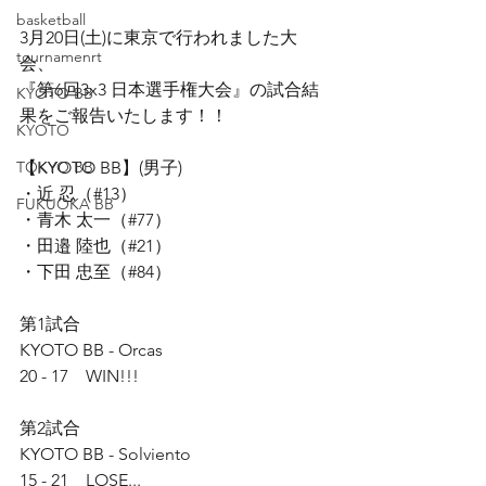
basketball
3月20日(土)に東京で行われました大
tournamenrt
会、
『第6回3x3 日本選手権大会』の試合結
KYOTO BB
果をご報告いたします！！
KYOTO
TOKYO BB
【KYOTO BB】(男子)
・近 忍（#13）
FUKUOKA BB
・青木 太一（#77）
・田邉 陸也（#21）
・下田 忠至（#84）
第1試合
KYOTO BB - Orcas
20 - 17　WIN!!!
第2試合
KYOTO BB - Solviento
15 - 21　LOSE...